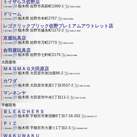
トイザらス佐野店
栃木県 佐野市高萩町1000-1
0283-21-8801
〒327-0821
ドリーム
栃木県 佐野市本町2757
0283-23-5581
〒327-0013
レゴクリックブリック佐野プレミアムアウトレット店
栃木県 佐野市越名町1272-2
0283-27-3005
〒327-0822
京屋玩具店
栃木県 佐野市万町2773
0283-22-1421
〒327-0028
合羽屋玩具店
栃木県 佐野市七軒町2175
0283-22-4658
〒327-0005
大田原市
ＭＡＧＭＡＧ大田原店
栃木県 大田原市加治屋86-2
0287-24-3770
〒324-0046
カワダ
栃木県 大田原市美原1丁目3537-2
0287-22-0425
〒324-0047
マンネンヤ
栃木県 大田原市中央1丁目11-1
0287-22-2610
〒324-0056
宇都宮市
ＢＬＥＡＣＨＥＲＳ
栃木県 宇都宮市東宿郷6丁目7-16-202
028-610-1777
〒321-0953
ＰＩＺ
栃木県 宇都宮市大通り1丁目2-3
028-650-4745
〒320-0811
ＷＡＫＵＷＡＫＵ