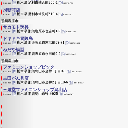
栃木県 足利市朝倉町255-1
0284-73-7750
〒326-0823
揖斐商店
栃木県 足利市常見町619-4
0284-41-3713
〒326-0022
那須塩原市
サカモト玩具
栃木県 那須塩原市住吉町1-9
0287-62-2104
〒325-0062
ドキドキ冒険島
栃木県 那須塩原市末広町53-71
0287-64-0252
〒325-0061
ねだや模型
栃木県 那須塩原市永田町9-2
0287-36-0033
〒329-2727
那須烏山市
ファミコンショップビック
栃木県 那須烏山市金井1丁目9-1
0287-83-2753
〒321-0628
吉田がん具店
栃木県 那須烏山市金井2丁目18-6
0287-82-2117
〒321-0628
三遊堂ファミコンショップ烏山店
栃木県 那須烏山市野上925
0287-84-0477
〒321-0634