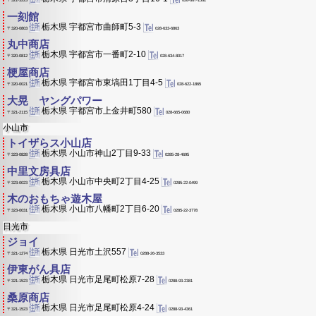
〒321-3223
一刻館
栃木県 宇都宮市曲師町5-3
028-633-6863
〒320-0803
丸中商店
栃木県 宇都宮市一番町2-10
028-634-8017
〒320-0812
梗屋商店
栃木県 宇都宮市東塙田1丁目4-5
028-622-1865
〒320-0021
大晃 ヤングパワー
栃木県 宇都宮市上金井町580
028-665-0680
〒321-2115
小山市
トイザらス小山店
栃木県 小山市神山2丁目9-33
0285-28-4695
〒323-0828
中里文房具店
栃木県 小山市中央町2丁目4-25
0285-22-0499
〒323-0023
木のおもちゃ遊木屋
栃木県 小山市八幡町2丁目6-20
0285-22-3778
〒323-0031
日光市
ジョイ
栃木県 日光市土沢557
0288-26-3533
〒321-1274
伊東がん具店
栃木県 日光市足尾町松原7-28
0288-93-2381
〒321-1523
桑原商店
栃木県 日光市足尾町松原4-24
0288-93-4361
〒321-1523