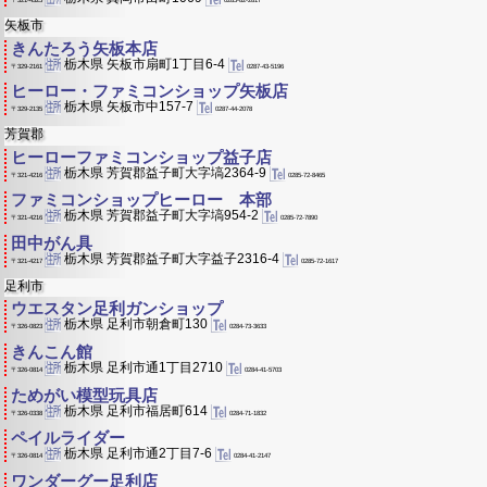
〒321-4325
矢板市
きんたろう矢板本店
栃木県 矢板市扇町1丁目6-4
0287-43-5196
〒329-2161
ヒーロー・ファミコンショップ矢板店
栃木県 矢板市中157-7
0287-44-2078
〒329-2135
芳賀郡
ヒーローファミコンショップ益子店
栃木県 芳賀郡益子町大字塙2364-9
0285-72-8465
〒321-4216
ファミコンショップヒーロー 本部
栃木県 芳賀郡益子町大字塙954-2
0285-72-7890
〒321-4216
田中がん具
栃木県 芳賀郡益子町大字益子2316-4
0285-72-1617
〒321-4217
足利市
ウエスタン足利ガンショップ
栃木県 足利市朝倉町130
0284-73-3633
〒326-0823
きんこん館
栃木県 足利市通1丁目2710
0284-41-5703
〒326-0814
ためがい模型玩具店
栃木県 足利市福居町614
0284-71-1832
〒326-0338
ペイルライダー
栃木県 足利市通2丁目7-6
0284-41-2147
〒326-0814
ワンダーグー足利店