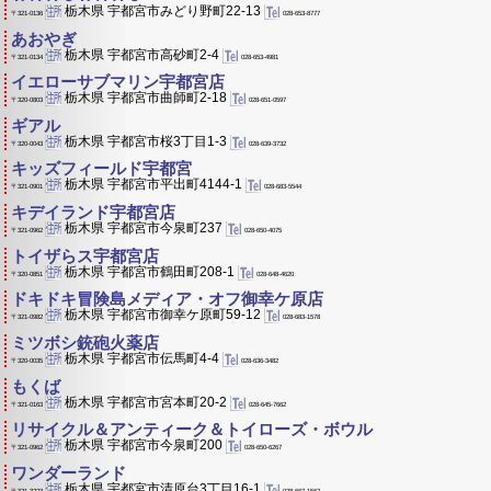
栃木県 宇都宮市みどり野町22-13
028-653-8777
〒321-0136
あおやぎ
栃木県 宇都宮市高砂町2-4
028-653-4981
〒321-0134
イエローサブマリン宇都宮店
栃木県 宇都宮市曲師町2-18
028-651-0597
〒320-0803
ギアル
栃木県 宇都宮市桜3丁目1-3
028-639-3732
〒320-0043
キッズフィールド宇都宮
栃木県 宇都宮市平出町4144-1
028-683-5544
〒321-0901
キデイランド宇都宮店
栃木県 宇都宮市今泉町237
028-650-4075
〒321-0962
トイザらス宇都宮店
栃木県 宇都宮市鶴田町208-1
028-648-4620
〒320-0851
ドキドキ冒険島メディア・オフ御幸ケ原店
栃木県 宇都宮市御幸ケ原町59-12
028-683-1578
〒321-0982
ミツボシ銃砲火薬店
栃木県 宇都宮市伝馬町4-4
028-636-3482
〒320-0035
もくば
栃木県 宇都宮市宮本町20-2
028-645-7662
〒321-0163
リサイクル＆アンティーク＆トイローズ・ボウル
栃木県 宇都宮市今泉町200
028-650-6267
〒321-0962
ワンダーランド
栃木県 宇都宮市清原台3丁目16-1
028-667-1562