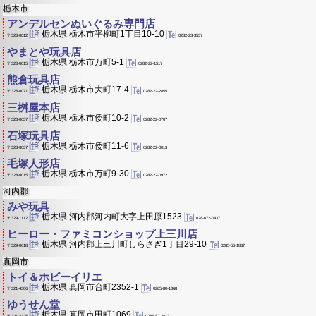
栃木市
アンデルセンぬいぐるみ専門店
栃木県 栃木市平柳町1丁目10-10
0282-23-3537
〒328-0012
やまとや玩具店
栃木県 栃木市万町5-1
0282-22-1517
〒328-0015
熊倉玩具店
栃木県 栃木市大町17-4
0282-22-2855
〒328-0071
三桝屋本店
栃木県 栃木市倭町10-2
0282-22-0707
〒328-0037
石塚玩具店
栃木県 栃木市倭町11-6
0282-22-0013
〒328-0037
毛塚人形店
栃木県 栃木市万町9-30
0282-22-0972
〒328-0015
河内郡
みや玩具
栃木県 河内郡河内町大字上田原1523
028-672-0437
〒329-1112
ヒーロー・ファミコンショップ上三川店
栃木県 河内郡上三川町しらさぎ1丁目29-10
0285-56-1837
〒329-0618
真岡市
トイ＆ホビーイリエ
栃木県 真岡市台町2352-1
0285-80-1368
〒321-4306
ゆうせん堂
栃木県 真岡市田町1069
0285-82-2817