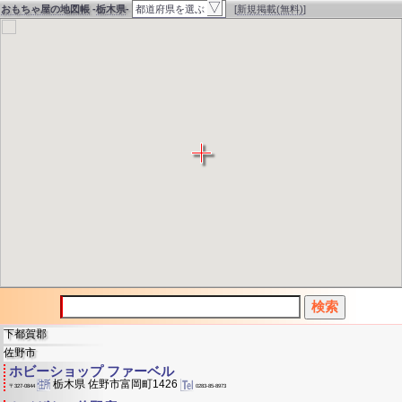
▽
おもちゃ屋の地図帳
-
栃木県
-
都道府県を選ぶ
[
新規掲載(無料)
]
Warning
: filemtime(): stat failed for
/home/users/0/fujiphoto/web/chizucho.net/toy/xml/z
in
/home/users/0/sunnyday.jp-
fujiphoto/web/chizucho/toy/pref.php
on line
170
Warning
: Cannot modify header information -
headers already sent by (output started at
/home/users/0/sunnyday.jp-
fujiphoto/web/chizucho/toy/pref.php:170) in
下都賀郡
佐野市
/home/users/0/sunnyday.jp-
ホビーショップ ファーベル
栃木県 佐野市富岡町1426
0283-85-8973
〒327-0844
fujiphoto/web/chizucho/toy/pref.php
on line
187